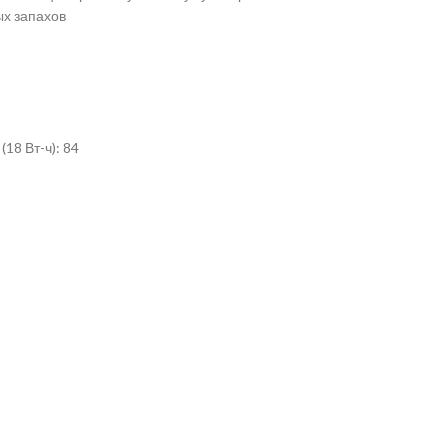
ых запахов
18 Вт-ч): 84