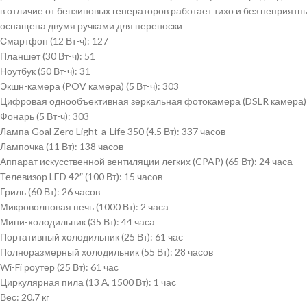
в отличие от бензиновых генераторов работает тихо и без неприятн
оснащена двумя ручками для переноски
Смартфон (12 Вт-ч): 127
Планшет (30 Вт-ч): 51
Ноутбук (50 Вт-ч): 31
Экшн-камера (POV камера) (5 Вт-ч): 303
Цифровая однообъективная зеркальная фотокамера (DSLR камера) (
Фонарь (5 Вт-ч): 303
Лампа Goal Zero Light-a-Life 350 (4.5 Вт): 337 часов
Лампочка (11 Вт): 138 часов
Аппарат искусственной вентиляции легких (CPAP) (65 Вт): 24 часа
Телевизор LED 42″ (100 Вт): 15 часов
Гриль (60 Вт): 26 часов
Микроволновая печь (1000 Вт): 2 часа
Мини-холодильник (35 Вт): 44 часа
Портативный холодильник (25 Вт): 61 час
Полноразмерный холодильник (55 Вт): 28 часов
Wi-Fi роутер (25 Вт): 61 час
Циркулярная пила (13 А, 1500 Вт): 1 час
Вес: 20.7 кг