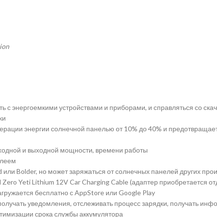
ion
ать с энергоемкими устройствами и приборами, и справляться со ск
ки
рации энергии солнечной панелью от 10% до 40% и предотвращает
ходной и выходной мощности, времени работы
плеем
 или Bolder, но может заряжаться от солнечных панелей других про
ero Yeti Lithium 12V Car Charging Cable (адаптер приобретается от
агружается бесплатно с AppStore или Google Play
 получать уведомления, отслеживать процесс зарядки, получать ин
птимизации срока службы аккумулятора