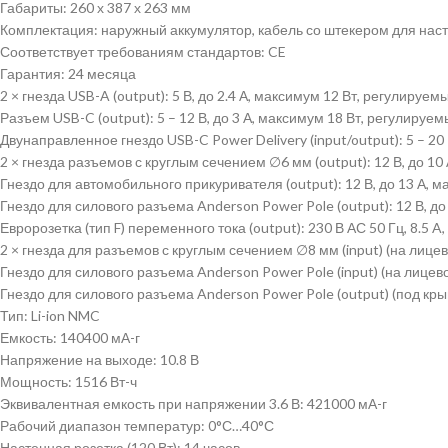
Габариты: 260 х 387 х 263 мм
Комплектация: наружный аккумулятор, кабель со штекером для наст
Соответствует требованиям стандартов: CE
Гарантия: 24 месяца
2 × гнезда USB-A (output): 5 В, до 2.4 А, максимум 12 Вт, регулируем
Разъем USB-C (output): 5 – 12 В, до 3 А, максимум 18 Вт, регулируе
Двунаправленное гнездо USB-C Power Delivery (input/output): 5 – 20
2 × гнезда разъемов с круглым сечением ∅6 мм (output): 12 В, до 1
Гнездо для автомобильного прикуривателя (output): 12 В, до 13 А, 
Гнездо для силового разъема Anderson Power Pole (output): 12 В, д
Евророзетка (тип F) переменного тока (output): 230 В АС 50 Гц, 8.5 A,
2 × гнезда для разъемов с круглым сечением ∅8 мм (input) (на лицев
Гнездо для силового разъема Anderson Power Pole (input) (на лицево
Гнездо для силового разъема Anderson Power Pole (output) (под кры
Тип: Li-ion NMC
Емкость: 140400 мА-г
Напряжение на выходе: 10.8 В
Мощность: 1516 Вт-ч
Эквивалентная емкость при напряжении 3.6 В: 421000 мА-г
Рабочий диапазон температур: 0°С…40°С
Настенная розетка (120 Вт): 14 часов