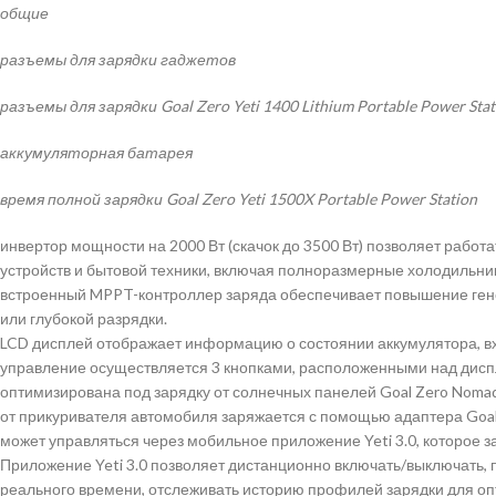
общие
разъемы для зарядки гаджетов
разъемы для зарядки Goal Zero Yeti 1400 Lithium Portable Power Stat
аккумуляторная батарея
время полной зарядки Goal Zero Yeti 1500X Portable Power Station
инвертор мощности на 2000 Вт (скачок до 3500 Вт) позволяет работ
устройств и бытовой техники, включая полноразмерные холодильни
встроенный MPPT-контроллер заряда обеспечивает повышение гене
или глубокой разрядки.
LCD дисплей отображает информацию о состоянии аккумулятора, в
управление осуществляется 3 кнопками, расположенными над дис
оптимизирована под зарядку от солнечных панелей Goal Zero Nomad
от прикуривателя автомобиля заряжается с помощью адаптера Goal Z
может управляться через мобильное приложение Yeti 3.0, которое з
Приложение Yeti 3.0 позволяет дистанционно включать/выключать,
реального времени, отслеживать историю профилей зарядки для о