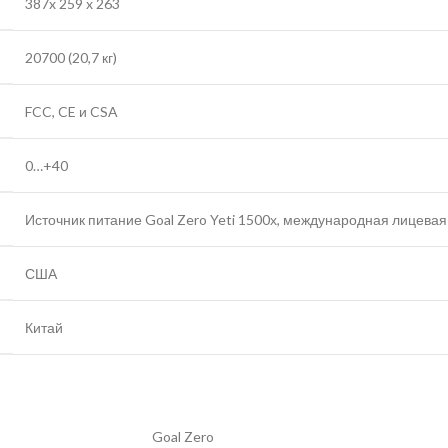
387x 259 x 263
20700 (20,7 кг)
FCC, CE и CSA
0…+40
Источник питание Goal Zero Yeti 1500х, международная лицева
США
Китай
Goal Zero