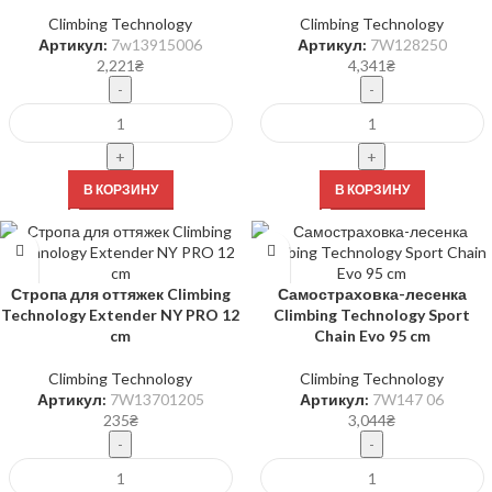
Climbing Technology
Climbing Technology
Артикул:
7w13915006
Артикул:
7W128250
2,221
₴
4,341
₴
В КОРЗИНУ
В КОРЗИНУ
Стропа для оттяжек Climbing
Самостраховка-лесенка
Technology Extender NY PRO 12
Climbing Technology Sport
cm
Chain Evo 95 cm
Climbing Technology
Climbing Technology
Артикул:
7W13701205
Артикул:
7W147 06
235
₴
3,044
₴