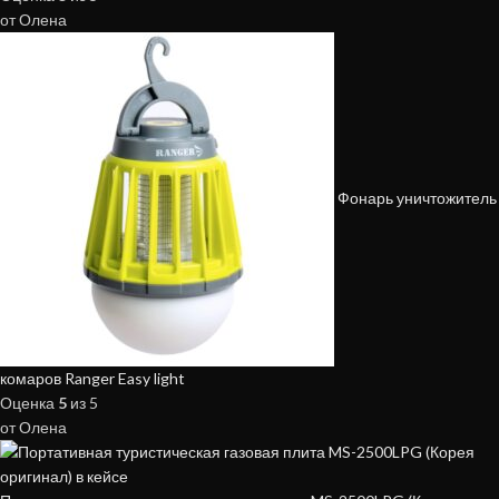
от Олена
Фонарь уничтожитель
комаров Ranger Easy light
Оценка
5
из 5
от Олена