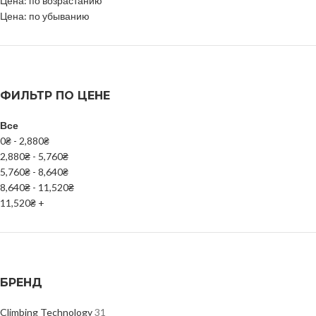
Цена: по возрастанию
Цена: по убыванию
ФИЛЬТР ПО ЦЕНЕ
Все
0
₴
-
2,880
₴
2,880
₴
-
5,760
₴
5,760
₴
-
8,640
₴
8,640
₴
-
11,520
₴
11,520
₴
+
БРЕНД
Climbing Technology
31