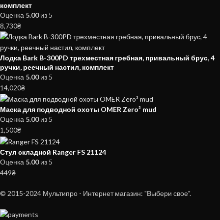
комплект
Оценка
5.00
из 5
8,730
₴
Лодка Bark B-300PD трехместная гребная, привальный брус, 4
ручки, реечный настил, комплект
Оценка
5.00
из 5
14,020
₴
Маска для подводной охоты OMER Zero³ mud
Оценка
5.00
из 5
1,500
₴
Стул складной Ranger FS 21124
Оценка
5.00
из 5
449
₴
© 2015-2024 Мультипро - Интернет магазин: "Выбери свое".