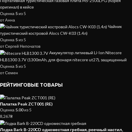
Портативная туристическая газовая плита MS-2500LPG (Корея
оригинал) в кейсе
Оценка
5
из 5
от Aнна
Чайник
туристический костровой Alocs CW-K03 (1.4л)
Оценка
5
из 5
от Сергей Непочатов
Аккумулятор литиевый Li-Ion Nitecore
HLB1300 3.7V (1300mAh, для фонаря nitecore ut27), защищенный
Оценка
5
из 5
от Семен
РЕЙТИНГОВЫЕ ТОВАРЫ
Палатка Peak ZCT001 (RE)
Оценка
5.00
из 5
8,267
₴
Лодка Bark B-220СD одноместная гребная, реечный настил,