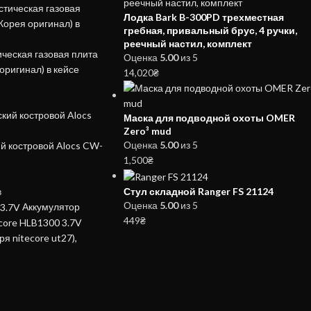
Лодка Bark B-300PD трехместная
гребная, привальный брус, 4 ручки,
реечный настил, комплект
ческая газовая плита
Оценка
5.00
из 5
оригинал) в кейсе
14,020
₴
Маска для подводной охоты OMER
Zero³ mud
Оценка
5.00
из 5
й костровой Alocs CW-
1,500
₴
Стул складной Ranger FS 21124
в
Оценка
5.00
из 5
Аккумулятор
449
₴
ecore HLB1300 3.7V
я nitecore ut27),