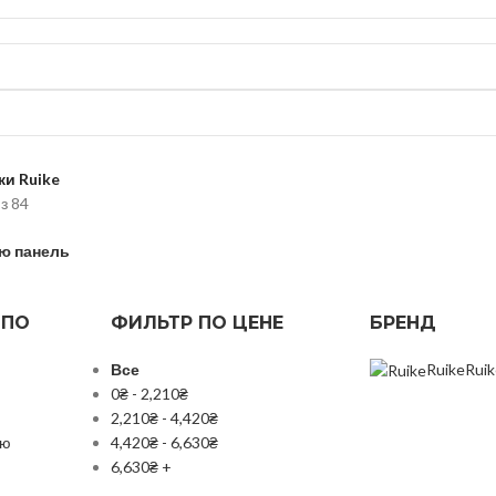
и Ruike
з 84
ю панель
 ПО
ФИЛЬТР ПО ЦЕНЕ
БРЕНД
Все
Ruike
Rui
0
₴
-
2,210
₴
2,210
₴
-
4,420
₴
ию
4,420
₴
-
6,630
₴
6,630
₴
+