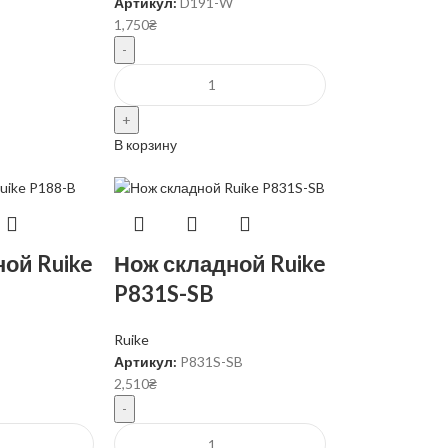
Артикул:
D191-W
1,750
₴
В корзину
ой Ruike
Нож складной Ruike
P831S-SB
Ruike
Артикул:
P831S-SB
2,510
₴