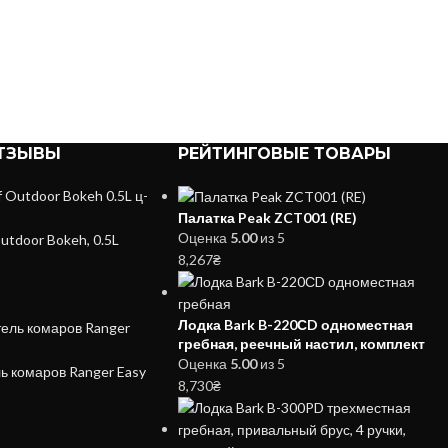
ТЗЫВЫ
РЕЙТИНГОВЫЕ ТОВАРЫ
Палатка Peak ZCT001 (RE)
Оценка
5.00
из 5
utdoor Bokeh, 0.5L
8,267
₴
Лодка Bark B-220СD одноместная
гребная, реечный настил, комплект
Оценка
5.00
из 5
ь комаров Ranger Easy
8,730
₴