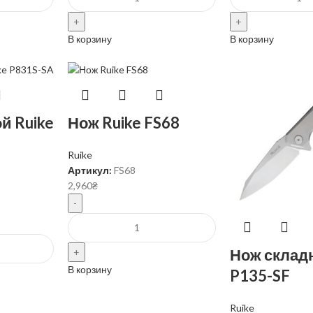
В корзину
В корзину
й Ruike
Нож Ruike FS68
Ruike
Артикул:
FS68
2,960
₴
Нож складн
В корзину
P135-SF
Ruike