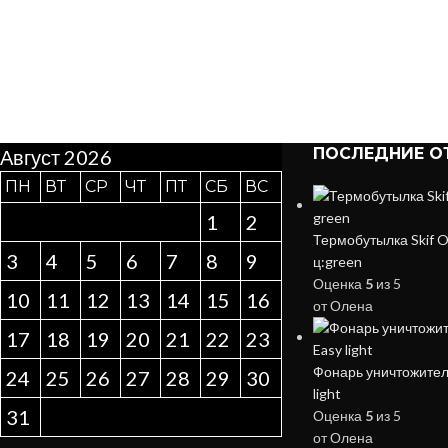
ПОСЛЕДНИЕ О
Август 2026
ПН
ВТ
СР
ЧТ
ПТ
СБ
ВС
1
2
Термобутылка Skif O
3
4
5
6
7
8
9
ц:green
Оценка
5
из 5
10
11
12
13
14
15
16
от Олена
17
18
19
20
21
22
23
Фонарь уничтожител
24
25
26
27
28
29
30
light
31
Оценка
5
из 5
от Олена