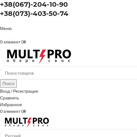
+38(067)-204-10-90
+38(073)-403-50-74
Меню
+38(067)-204-10-90 +38(073)-403-50-74
0
элемент
0
₴
Поиск
Вход / Регистрация
Сравнить
Избранное
0
элемент
0
₴