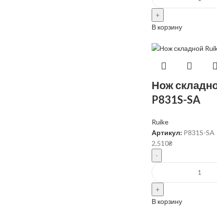
В корзину
Нож складно
P831S-SA
Ruike
Артикул:
P831S-SA
2,510
₴
В корзину