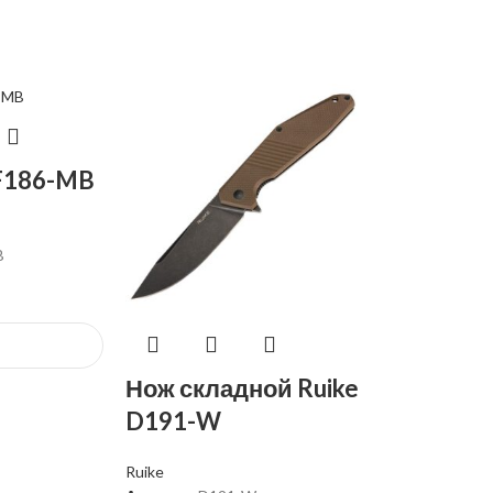
 F186-MB
B
Нож складной Ruike
D191-W
Ruike