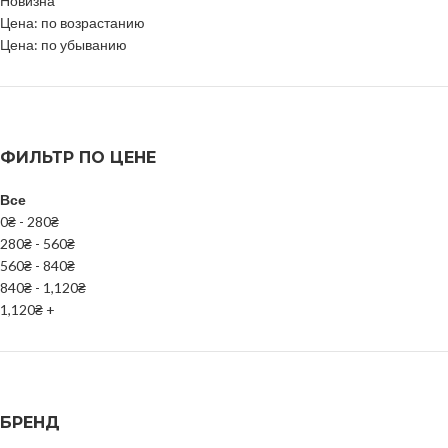
Новизна
Цена: по возрастанию
Цена: по убыванию
ФИЛЬТР ПО ЦЕНЕ
Все
0
₴
-
280
₴
280
₴
-
560
₴
560
₴
-
840
₴
840
₴
-
1,120
₴
1,120
₴
+
БРЕНД