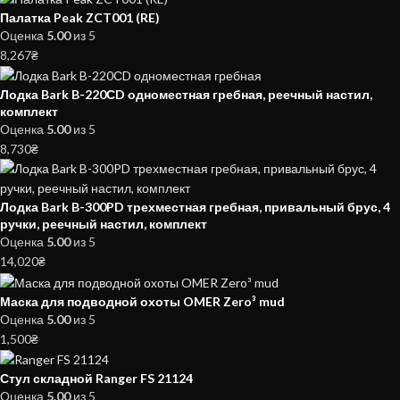
Палатка Peak ZCT001 (RE)
Оценка
5.00
из 5
8,267
₴
Лодка Bark B-220СD одноместная гребная, реечный настил,
комплект
Оценка
5.00
из 5
8,730
₴
Лодка Bark B-300PD трехместная гребная, привальный брус, 4
ручки, реечный настил, комплект
Оценка
5.00
из 5
14,020
₴
Маска для подводной охоты OMER Zero³ mud
Оценка
5.00
из 5
1,500
₴
Стул складной Ranger FS 21124
Оценка
5.00
из 5