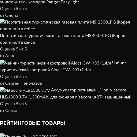
уничтожитель комаров Ranger Easy light
Оценка
5
из 5
от Олена
Портативная туристическая газовая плита MS-2500LPG (Корея
оригинал) в кейсе
Оценка
5
из 5
от Aнна
Чайник
туристический костровой Alocs CW-K03 (1.4л)
Оценка
5
из 5
от Сергей Непочатов
Аккумулятор литиевый Li-Ion Nitecore
HLB1300 3.7V (1300mAh, для фонаря nitecore ut27), защищенный
Оценка
5
из 5
от Семен
РЕЙТИНГОВЫЕ ТОВАРЫ