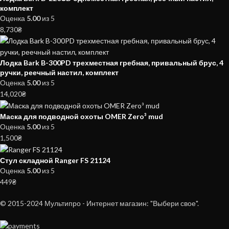
комплект
Оценка
5.00
из 5
8,730
₴
Лодка Bark B-300PD трехместная гребная, привальный брус, 4
ручки, реечный настил, комплект
Оценка
5.00
из 5
14,020
₴
Маска для подводной охоты OMER Zero³ mud
Оценка
5.00
из 5
1,500
₴
Стул складной Ranger FS 21124
Оценка
5.00
из 5
449
₴
© 2015-2024 Мультипро - Интернет магазин: "Выбери свое".