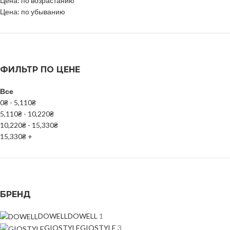
Цена: по возрастанию
Цена: по убыванию
ФИЛЬТР ПО ЦЕНЕ
Все
0
₴
-
5,110
₴
5,110
₴
-
10,220
₴
10,220
₴
-
15,330
₴
15,330
₴
+
БРЕНД
DOWELL
DOWELL
1
GIOSTYLE
GIOSTYLE
3