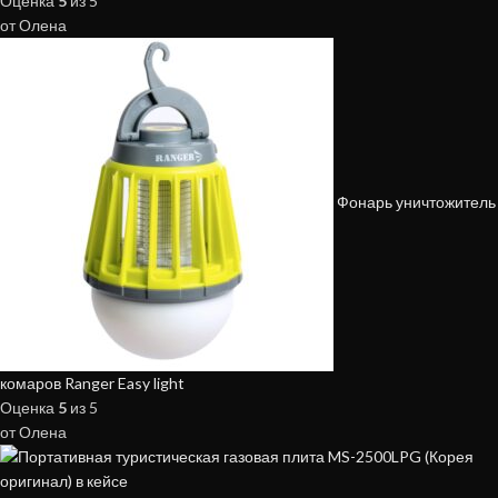
Оценка
5
из 5
от Олена
Фонарь уничтожитель
комаров Ranger Easy light
Оценка
5
из 5
от Олена