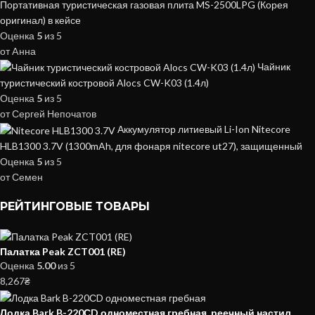
Портативная туристическая газовая плита MS-2500LPG (Корея
оригинал) в кейсе
Оценка
5
из 5
от Aнна
Чайник
туристический костровой Alocs CW-K03 (1.4л)
Оценка
5
из 5
от Сергей Непочатов
Аккумулятор литиевый Li-Ion Nitecore
HLB1300 3.7V (1300mAh, для фонаря nitecore ut27), защищенный
Оценка
5
из 5
от Семен
РЕЙТИНГОВЫЕ ТОВАРЫ
Палатка Peak ZCT001 (RE)
Оценка
5.00
из 5
8,267
₴
Лодка Bark B-220СD одноместная гребная, реечный настил,