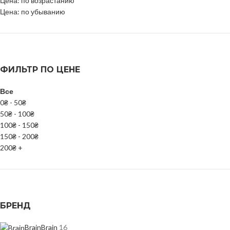
Цена: по возрастанию
Цена: по убыванию
ФИЛЬТР ПО ЦЕНЕ
Все
0
₴
-
50
₴
50
₴
-
100
₴
100
₴
-
150
₴
150
₴
-
200
₴
200
₴
+
БРЕНД
Brain
Brain
16