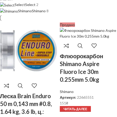
Select
Select
2
Shimano
Shimano
8
Продано
Флюорокарбон
Shimano Aspire
Fluoro Ice 30m
0.255mm 5.0kg
Shimano
Леска Brain Enduro
Артикул:
22665551
50 m 0,143 mm #0.8,
151
₴
ЧИТАТЬ ДАЛЕЕ
1.64 kg, 3.6 lb, ц.: