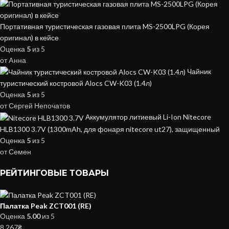
Портативная туристическая газовая плита MS-2500LPG (Корея
оригинал) в кейсе
Оценка
5
из 5
от Aнна
Чайник
туристический костровой Alocs CW-K03 (1.4л)
Оценка
5
из 5
от Сергей Непочатов
Аккумулятор литиевый Li-Ion Nitecore
HLB1300 3.7V (1300mAh, для фонаря nitecore ut27), защищенный
Оценка
5
из 5
от Семен
РЕЙТИНГОВЫЕ ТОВАРЫ
Палатка Peak ZCT001 (RE)
Оценка
5.00
из 5
8,267
₴