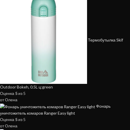
Термобутылка Skif
Outdoor Bokeh, 0.5L ц:green
Оценка
5
из 5
от Олена
Фонарь
уничтожитель комаров Ranger Easy light
Оценка
5
из 5
от Олена