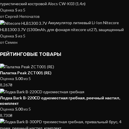
туристический костровой Alocs CW-K03 (1.4л)
Оценка
5
из 5
от Сергей Непочатов
Аккумулятор литиевый Li-Ion Nitecore
HLB1300 3.7V (1300mAh, для фонаря nitecore ut27), защищенный
Оценка
5
из 5
от Семен
РЕЙТИНГОВЫЕ ТОВАРЫ
Палатка Peak ZCT001 (RE)
Оценка
5.00
из 5
8,267
₴
Лодка Bark B-220СD одноместная гребная, реечный настил,
комплект
Оценка
5.00
из 5
8,730
₴