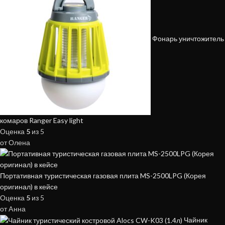
Фонарь уничтожитель
комаров Ranger Easy light
Оценка
5
из 5
от Олена
Портативная туристическая газовая плита MS-2500LPG (Корея
оригинал) в кейсе
Оценка
5
из 5
от Aнна
Чайник