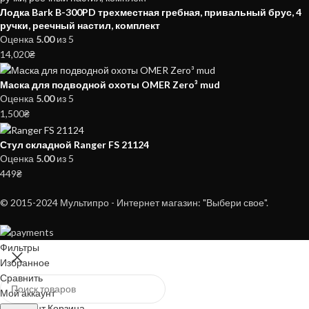
Лодка Bark B-300PD трехместная гребная, привальный брус, 4
ручки, реечный настил, комплект
Оценка
5.00
из 5
14,020
₴
Маска для подводной охоты OMER Zero³ mud
Оценка
5.00
из 5
1,500
₴
Стул складной Ranger FS 21124
Оценка
5.00
из 5
449
₴
© 2015-2024 Мультипро - Интернет магазин: "Выбери свое".
Фильтры
Избранное
Сравнить
Мой аккаунт
0
элемент
Корзина