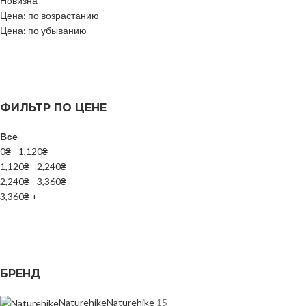
Новизна
Цена: по возрастанию
Цена: по убыванию
ФИЛЬТР ПО ЦЕНЕ
Все
0
₴
-
1,120
₴
1,120
₴
-
2,240
₴
2,240
₴
-
3,360
₴
3,360
₴
+
БРЕНД
Naturehike
Naturehike
15