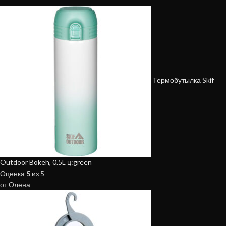
Термобутылка Skif
Outdoor Bokeh, 0.5L ц:green
Оценка
5
из 5
от Олена