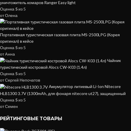
уничтожитель комаров Ranger Easy light
Оценка
5
из 5
от Олена
Портативная туристическая газовая плита MS-2500LPG (Корея
оригинал) в кейсе
Оценка
5
из 5
от Aнна
Чайник
туристический костровой Alocs CW-K03 (1.4л)
Оценка
5
из 5
от Сергей Непочатов
Аккумулятор литиевый Li-Ion Nitecore
HLB1300 3.7V (1300mAh, для фонаря nitecore ut27), защищенный
Оценка
5
из 5
от Семен
РЕЙТИНГОВЫЕ ТОВАРЫ