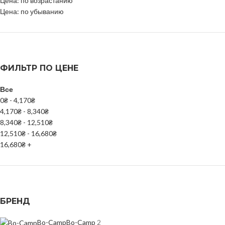
Цена: по возрастанию
Цена: по убыванию
ФИЛЬТР ПО ЦЕНЕ
Все
0
₴
-
4,170
₴
4,170
₴
-
8,340
₴
8,340
₴
-
12,510
₴
12,510
₴
-
16,680
₴
16,680
₴
+
БРЕНД
Bo-Camp
Bo-Camp
2