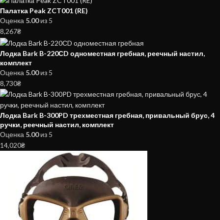
Палатка Peak ZCT001 (RE)
Оценка
5.00
из 5
8,267
₴
Лодка Bark B-220СD одноместная гребная, реечный настил,
комплект
Оценка
5.00
из 5
8,730
₴
Лодка Bark B-300PD трехместная гребная, привальный брус, 4
ручки, реечный настил, комплект
Оценка
5.00
из 5
14,020
₴