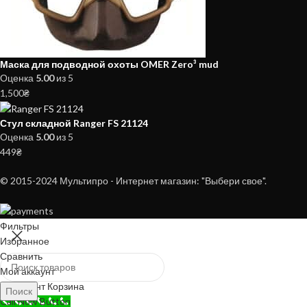
Маска для подводной охоты OMER Zero³ mud
Оценка
5.00
из 5
1,500
₴
Стул складной Ranger FS 21124
Оценка
5.00
из 5
449
₴
© 2015-2024 Мультипро - Интернет магазин: "Выбери свое".
Фильтры
Избранное
Сравнить
Мой аккаунт
0
элемент
Корзина
Поиск
Call Now Button