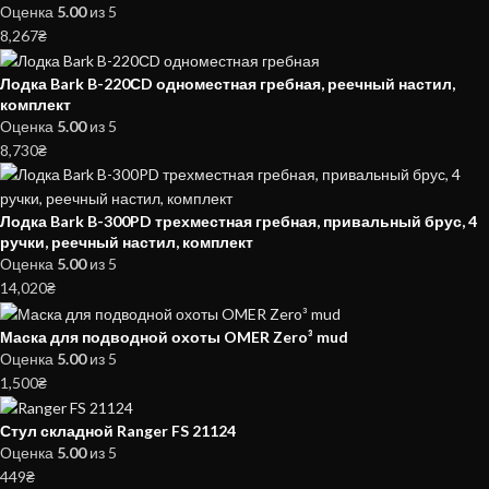
Оценка
5.00
из 5
8,267
₴
Лодка Bark B-220СD одноместная гребная, реечный настил,
комплект
Оценка
5.00
из 5
8,730
₴
Лодка Bark B-300PD трехместная гребная, привальный брус, 4
ручки, реечный настил, комплект
Оценка
5.00
из 5
14,020
₴
Маска для подводной охоты OMER Zero³ mud
Оценка
5.00
из 5
1,500
₴
Стул складной Ranger FS 21124
Оценка
5.00
из 5
449
₴