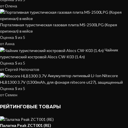
от Олена
Портативная туристическая газовая плита MS-2500LPG (Корея
оригинал) в кейсе
Оценка
5
из 5
от Aнна
Чайник
туристический костровой Alocs CW-K03 (1.4л)
Оценка
5
из 5
от Сергей Непочатов
Аккумулятор литиевый Li-Ion Nitecore
HLB1300 3.7V (1300mAh, для фонаря nitecore ut27), защищенный
Оценка
5
из 5
от Семен
РЕЙТИНГОВЫЕ ТОВАРЫ
Палатка Peak ZCT001 (RE)