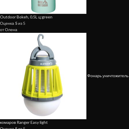
Outdoor Bokeh, 0.5L ц:green
Оценка
5
из 5
от Олена
Фонарь уничтожитель
комаров Ranger Easy light
Оценка
5
из 5