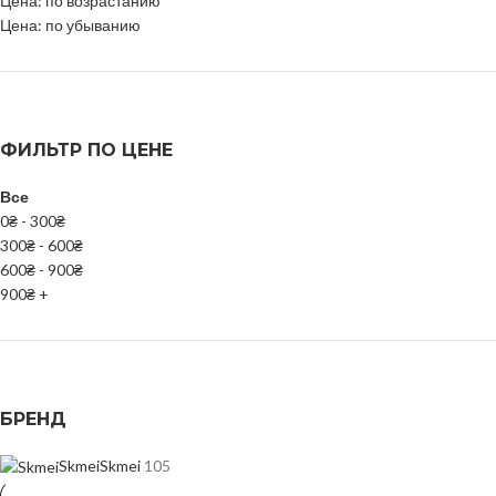
Цена: по возрастанию
Цена: по убыванию
ФИЛЬТР ПО ЦЕНЕ
Все
0
₴
-
300
₴
300
₴
-
600
₴
600
₴
-
900
₴
900
₴
+
БРЕНД
Skmei
Skmei
105