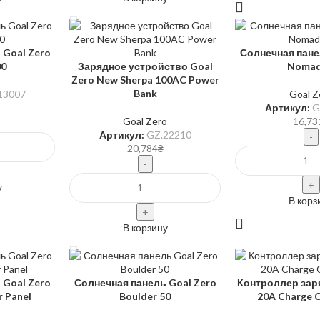
 Goal Zero
Солнечная пане
00
Зарядное устройство Goal
Nomad
Zero New Sherpa 100AC Power
Bank
13007
Goal Z
Артикул:
G
Goal Zero
16,73
Артикул:
GZ.22210
20,784
₴
у
В корз
В корзину
 Goal Zero
Солнечная панель Goal Zero
Контроллер заря
r Panel
Boulder 50
20A Charge C