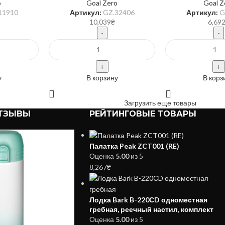
o
Goal Zero
Goal Z
11910
Артикул:
GZ.32406
Артикул:
G
10,039
₴
6,69
у
В корзину
В корз
Загрузить еще товары
ТЗЫВЫ
РЕЙТИНГОВЫЕ ТОВАРЫ
Палатка Peak ZCT001 (RE)
Оценка
5.00
из 5
8,267
₴
Лодка Bark B-220СD одноместная
гребная, реечный настил, комплект
Оценка
5.00
из 5