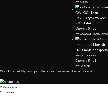
от Aнна
Чайник туристически
K03 (1.4л)
Оценка
5
из 5
от Сергей Непочато
литиевый Li-Ion Nit
(1300mAh, для фонар
защищенный
Оценка
5
из 5
от Семен
© 2015-2024 Мультипро - Интернет магазин: "Выбери свое".
Избранное
НОЖИ
Сравнить
Мой аккаунт
0
элемент
Корзина