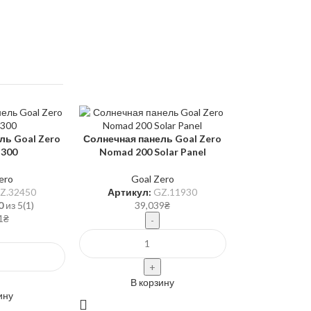
ль Goal Zero
Солнечная панель Goal Zero
 300
Nomad 200 Solar Panel
ero
Goal Zero
Z.32450
Артикул:
GZ.11930
0
из 5
(1)
39,039
₴
1
₴
В корзину
ину