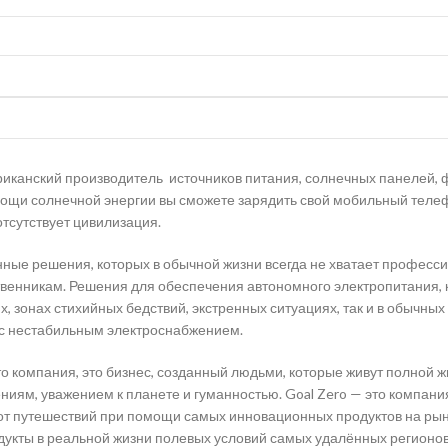
риканский производитель источников питания, солнечных панелей, 
мощи солнечной энергии вы сможете зарядить свой мобильный телеф
отсутствует цивилизация.
ные решения, которых в обычной жизни всегда не хватает профес
твенникам. Решения для обеспечения автономного электропитания, 
х, зонах стихийных бедствий, экстренных ситуациях, так и в обычных
с нестабильным электроснабжением.
то компания, это бизнес, созданный людьми, которые живут полной 
ниям, уважением к планете и гуманностью. Goal Zero — это компан
от путешествий при помощи самых инновационных продуктов на рын
дукты в реальной жизни полевых условий самых удалённых регионов