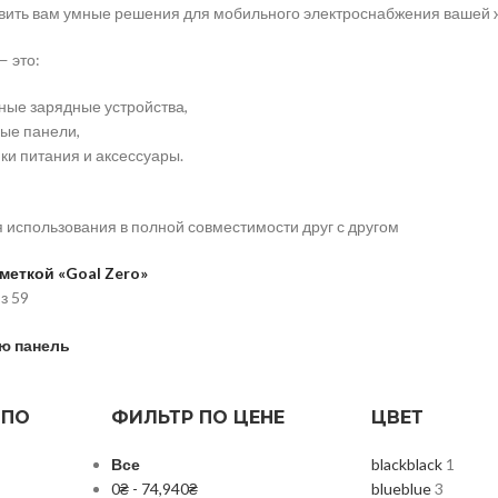
авить вам умные решения для мобильного электроснабжения вашей 
— это:
ные зарядные устройства,
ые панели,
ки питания и аксессуары.
 использования в полной совместимости друг с другом
меткой «Goal Zero»
з 59
ю панель
 ПО
ФИЛЬТР ПО ЦЕНЕ
ЦВЕТ
Все
black
black
1
0
₴
-
74,940
₴
blue
blue
3