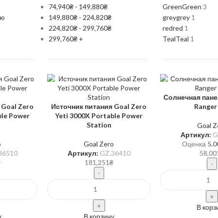
74,940
₴
-
149,880
₴
Green
Green
3
ию
149,880
₴
-
224,820
₴
grey
grey
1
224,820
₴
-
299,760
₴
red
red
1
299,760
₴
+
Teal
Teal
1
Солнечная пане
 Goal Zero
Источник питания Goal Zero
Ranger
ble Power
Yeti 3000X Portable Power
Station
Goal Z
Артикул:
G
o
Goal Zero
Оценка
5.0
36510
Артикул:
GZ.36410
58,00
₴
181,251
₴
В корз
у
В корзину