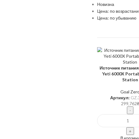
Новизна
Цена: по возрастан
Цена: по убыванию
Источник питания
Yeti 6000X Porta
Station
Goal Zer
Артикул:
GZ.
299,762
В корзин