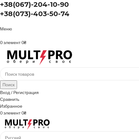
+38(067)-204-10-90
+38(073)-403-50-74
Меню
+38(067)-204-10-90 +38(073)-403-50-74
0
элемент
0
₴
Поиск
Вход / Регистрация
Сравнить
Избранное
0
элемент
0
₴