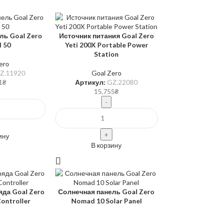
ль Goal Zero
Источник питания Goal Zero
 50
Yeti 200X Portable Power
Station
ero
Z.11920
Goal Zero
1
₴
Артикул:
GZ.22080
15,755
₴
ину
В корзину
да Goal Zero
Солнечная панель Goal Zero
ontroller
Nomad 10 Solar Panel