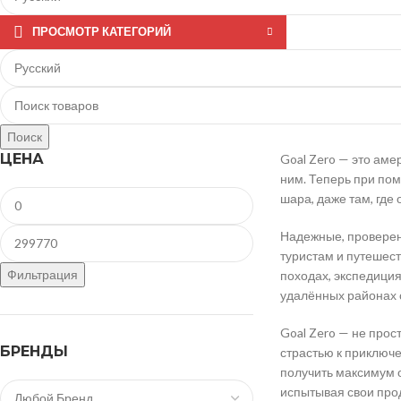
ПРОСМОТР КАТЕГОРИЙ
Поиск
ЦЕНА
Goal Zero — это аме
ним. Теперь при по
шара, даже там, где 
Надежные, проверен
туристам и путешес
Фильтрация
походах, экспедиция
удалённых районах 
Goal Zero — не прос
БРЕНДЫ
страстью к приключе
получить максимум 
испытывая свои про