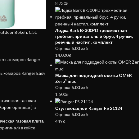
8,730
₴
Лодка Bark B-300PD трехместная
utdoor Bokeh, 0.5L
гребная, привальный брус, 4 ручки,
реечный настил, комплект
Оценка
5.00
из 5
14,020
₴
ь комаров Ranger Easy
Маска для подводной охоты OMER
Zero³ mud
Оценка
5.00
из 5
1,500
₴
Стул складной Ranger FS 21124
Оценка
5.00
из 5
ческая газовая плита
449
₴
оригинал) в кейсе