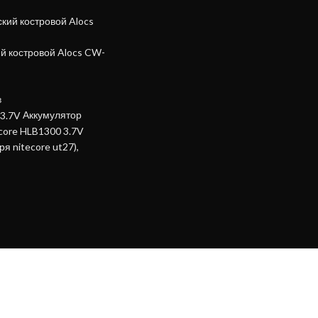
й костровой Alocs CW-
в
Аккумулятор
ecore HLB1300 3.7V
я nitecore ut27),