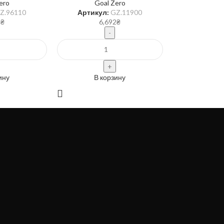
ero
Goal Zero
Z.96110
Артикул:
GZ.11900
2
₴
6,692
₴
ину
В корзину