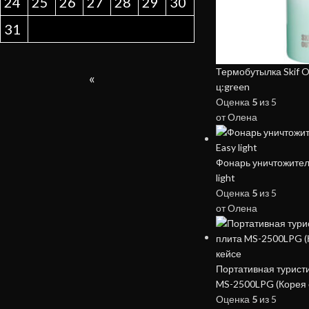
24
25
26
27
28
29
30
31
Термобутылка Skif O
«
ц:green
Оценка
5
из 5
от Олена
Фонарь уничтожител
light
Оценка
5
из 5
от Олена
Портативная туристи
MS-2500LPG (Корея 
Оценка
5
из 5