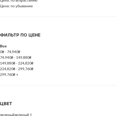
Цена: по возрастанию
Цена: по убыванию
ФИЛЬТР ПО ЦЕНЕ
Все
0
₴
-
74,940
₴
74,940
₴
-
149,880
₴
149,880
₴
-
224,820
₴
224,820
₴
-
299,760
₴
299,760
₴
+
ЦВЕТ
зеленый
зеленый
4