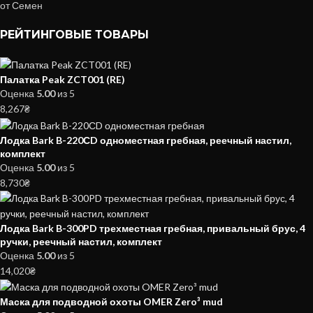
от Семен
РЕЙТИНГОВЫЕ ТОВАРЫ
Палатка Peak ZCT001 (RE)
Оценка
5.00
из 5
8,267
₴
Лодка Bark B-220СD одноместная гребная, реечный настил,
комплект
Оценка
5.00
из 5
8,730
₴
Лодка Bark B-300PD трехместная гребная, привальный брус, 4
ручки, реечный настил, комплект
Оценка
5.00
из 5
14,020
₴
Маска для подводной охоты OMER Zero³ mud