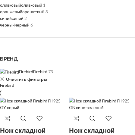
оливковый
оливковый
1
оранжевый
оранжевый
3
синий
синий
2
черный
черный
6
БРЕНД
Firebird
Firebird
73
Очистить фильтры
Firebird
Нож складной
Нож складной