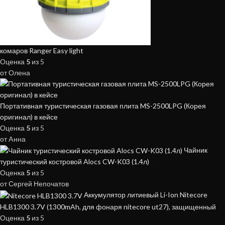
комаров Ranger Easy light
Оценка
5
из 5
от Олена
Портативная туристическая газовая плита MS-2500LPG (Корея
оригинал) в кейсе
Оценка
5
из 5
от Aнна
Чайник
туристический костровой Alocs CW-K03 (1.4л)
Оценка
5
из 5
от Сергей Непочатов
Аккумулятор литиевый Li-Ion Nitecore
HLB1300 3.7V (1300mAh, для фонаря nitecore ut27), защищенный
Оценка
5
из 5