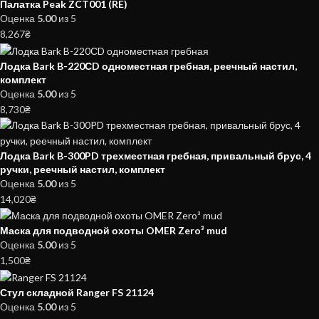
Палатка Peak ZCT001 (RE)
Оценка
5.00
из 5
8,267
₴
Лодка Bark B-220СD одноместная гребная, реечный настил,
комплект
Оценка
5.00
из 5
8,730
₴
Лодка Bark B-300PD трехместная гребная, привальный брус, 4
ручки, реечный настил, комплект
Оценка
5.00
из 5
14,020
₴
Маска для подводной охоты OMER Zero³ mud
Оценка
5.00
из 5
1,500
₴
Стул складной Ranger FS 21124
Оценка
5.00
из 5