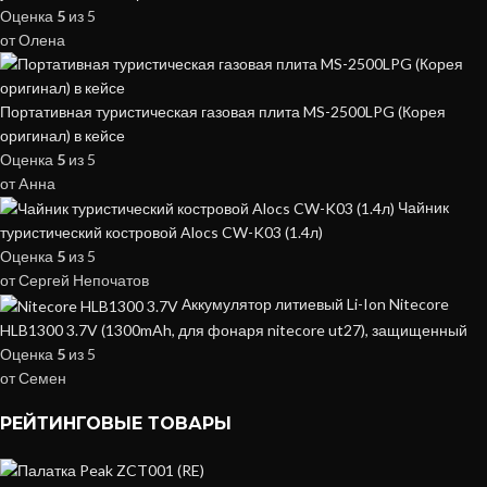
Оценка
5
из 5
от Олена
Портативная туристическая газовая плита MS-2500LPG (Корея
оригинал) в кейсе
Оценка
5
из 5
от Aнна
Чайник
туристический костровой Alocs CW-K03 (1.4л)
Оценка
5
из 5
от Сергей Непочатов
Аккумулятор литиевый Li-Ion Nitecore
HLB1300 3.7V (1300mAh, для фонаря nitecore ut27), защищенный
Оценка
5
из 5
от Семен
РЕЙТИНГОВЫЕ ТОВАРЫ