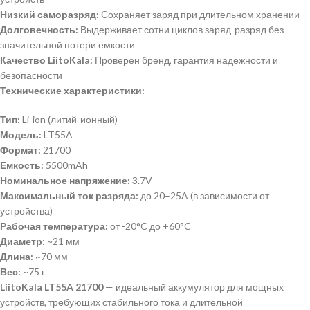
Низкий саморазряд:
Сохраняет заряд при длительном хранении
Долговечность:
Выдерживает сотни циклов заряд-разряд без
значительной потери емкости
Качество LiitoKala:
Проверен бренд, гарантия надежности и
безопасности
Технические характеристики:
Тип:
Li-ion (литий-ионный)
Модель:
LT55A
Формат:
21700
Емкость:
5500mAh
Номинальное напряжение:
3.7V
Максимальный ток разряда:
до 20–25A (в зависимости от
устройства)
Рабочая температура:
от -20°C до +60°C
Диаметр:
~21 мм
Длина:
~70 мм
Вес:
~75 г
LiitoKala LT55A 21700
— идеальный аккумулятор для мощных
устройств, требующих стабильного тока и длительной