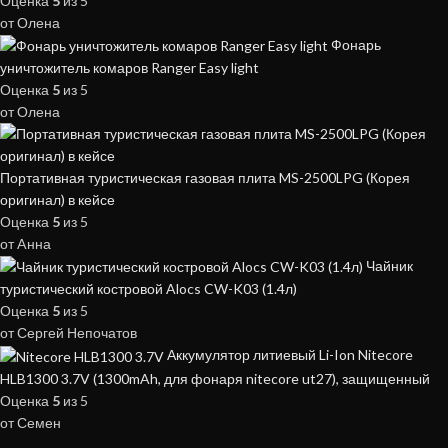
Оценка
5
из 5
от Олена
Фонарь
уничтожитель комаров Ranger Easy light
Оценка
5
из 5
от Олена
Портативная туристическая газовая плита MS-2500LPG (Корея
оригинал) в кейсе
Оценка
5
из 5
от Aнна
Чайник
туристический костровой Alocs CW-K03 (1.4л)
Оценка
5
из 5
от Сергей Непочатов
Аккумулятор литиевый Li-Ion Nitecore
HLB1300 3.7V (1300mAh, для фонаря nitecore ut27), защищенный
Оценка
5
из 5
от Семен