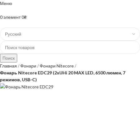
Меню
+38(067)-204-10-90 +38(073)-403-50-74
0
элемент
0
₴
Поиск
Главная
Фонари
Фонари Nitecore
Фонарь Nitecore EDC29 (2xUHi 20 MAX LED, 6500 люмен, 7
режимов, USB-C)