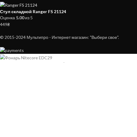
Стул складной Ranger FS 21124
Оценка
5.00
из 5
449
₴
© 2015-2024 Мультипро - Интернет магазин: "Выбери свое".
НОЖИ
Фонарь Nitecore EDC29 (2xUHi 20 MAX LED, 6500
люмен, 7 режимов, USB-C)
4,800
₴
В корзину
Купить сейчас