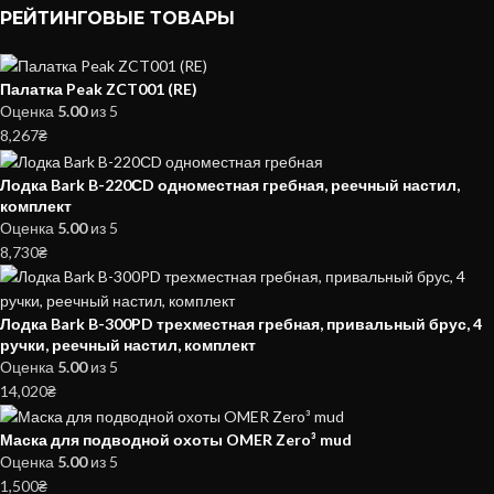
РЕЙТИНГОВЫЕ ТОВАРЫ
Палатка Peak ZCT001 (RE)
Оценка
5.00
из 5
8,267
₴
Лодка Bark B-220СD одноместная гребная, реечный настил,
комплект
Оценка
5.00
из 5
8,730
₴
Лодка Bark B-300PD трехместная гребная, привальный брус, 4
ручки, реечный настил, комплект
Оценка
5.00
из 5
14,020
₴
Маска для подводной охоты OMER Zero³ mud
Оценка
5.00
из 5
1,500
₴