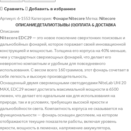
Сравнить
Добавить в избранное
Артикул:
6-1553
Категория:
Фонари Nitecore
Метка:
Nitecore
ОПИСАНИЕ
ДЕТАЛИ
ОТЗЫВЫ (0)
ОПЛАТА & ДОСТАВКА
Описание
Nitecore EDC29 —
это новое поколение сверхтонких поисковых и
дальнобойных фонарей, которое поражает своей инновационной
конструкцией и мощностью. Толщина его корпуса на 40% меньше,
чем у стандартных сверхмощных фонарей, что делает его
невероятно компактным и удобным для повседневного
использования. С весом всего 160 граммов, этот фонарь сочетает в
себе легкость и высокую производительность.
Оснащенный двумя сверхмощными светодиодами NiteLab UHi 20
MAX, EDC29 может достигать максимальной мощности в 6500
люмен, что делает его идеальным как для использования на
природе, так и в условиях, требующих высокой яркости и
дальнобойности света. Компактность корпуса не сказывается на
функциональности — фонарь оснащен дисплеем, на котором
отображаются текущие показатели работы, включая уровень
яркости, мощность в люменах, напряжение аккумулятора,