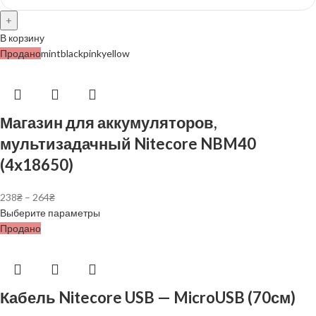
В корзину
Продано
mint
black
pink
yellow
Магазин для аккумуляторов,
мультизадачный Nitecore NBM40
(4х18650)
238
₴
–
264
₴
Выберите параметры
Продано
Кабель Nitecore USB — MicroUSB (70см)