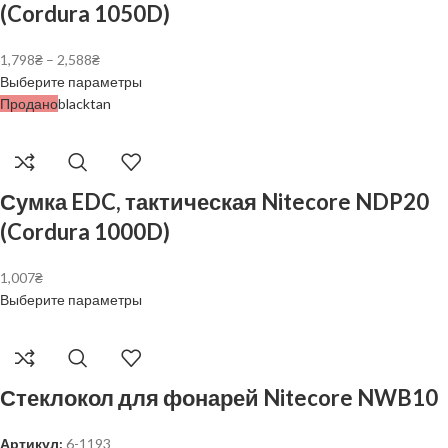
(Cordura 1050D)
1,798
₴
–
2,588
₴
Выберите параметры
Продано
black
tan
Сумка EDC, тактическая Nitecore NDP20
(Cordura 1000D)
1,007
₴
Выберите параметры
Стеклокол для фонарей Nitecore NWB10
Артикул:
6-1193