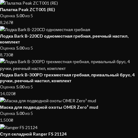
Палатка Peak ZCT001 (RE)
Оценка
5.00
из 5
8,267
₴
Лодка Bark B-220СD одноместная гребная, реечный настил,
комплект
Оценка
5.00
из 5
8,730
₴
Лодка Bark B-300PD трехместная гребная, привальный брус, 4
ручки, реечный настил, комплект
Оценка
5.00
из 5
14,020
₴
Маска для подводной охоты OMER Zero³ mud
Оценка
5.00
из 5
1,500
₴
Стул складной Ranger FS 21124