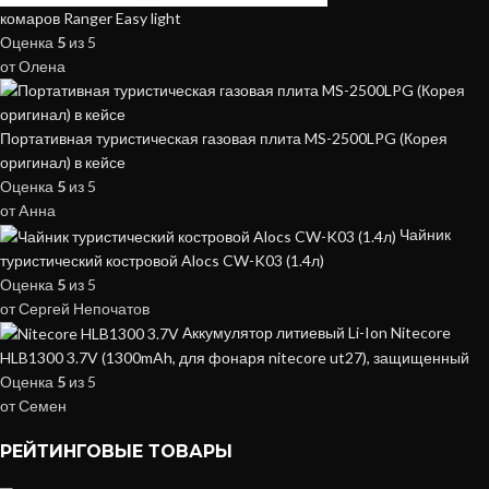
комаров Ranger Easy light
Оценка
5
из 5
от Олена
Портативная туристическая газовая плита MS-2500LPG (Корея
оригинал) в кейсе
Оценка
5
из 5
от Aнна
Чайник
туристический костровой Alocs CW-K03 (1.4л)
Оценка
5
из 5
от Сергей Непочатов
Аккумулятор литиевый Li-Ion Nitecore
HLB1300 3.7V (1300mAh, для фонаря nitecore ut27), защищенный
Оценка
5
из 5
от Семен
РЕЙТИНГОВЫЕ ТОВАРЫ