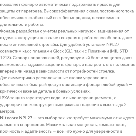
позволяет фонарю автоматически подстраивать яркость для
защиты от перегрева. Высокоэффективная схема постоянного тока
обеспечивает стабильный свет без мерцания, независимо от
длительности работы.
Фонарь разработан с учетом реальных нагрузок: защищенная от
отдачи конструкция позволяет сохранять работоспособность даже
после интенсивной стрельбы. Для удобной установки NPL27
совместим как с планками Glock (GL), так и с Пикатинни (MIL-STD-
1913). Стопор направляющей, регулируемый болт и защелка дают
возможность надежно закрепить фонарь и настроить его положение
вперед или назад в зависимости от потребностей стрелка.
Две симметрично расположенные кнопки управления
обеспечивают быстрый доступ к активации фонаря любой рукой —
критически важная деталь в боевых условиях.
IPX6 защита гарантирует водо- и пыленепроницаемость, а
ударопрочная конструкция выдерживает падения с высоты до 2
метров.
Nitecore NPL27 —
это выбор тех, кто требует максимума от каждого
элемента снаряжения. Максимальная мощность, компактность,
прочность и адаптивность — все, что нужно для уверенности в