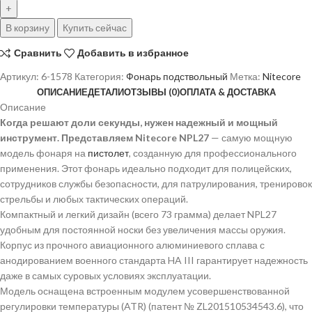
В корзину
Купить сейчас
Сравнить
Добавить в избранное
Артикул:
6-1578
Категория:
Фонарь подствольный
Метка:
Nitecore
ОПИСАНИЕ
ДЕТАЛИ
ОТЗЫВЫ (0)
ОПЛАТА & ДОСТАВКА
Описание
Когда решают доли секунды, нужен надежный и мощный
инструмент. Представляем Nitecore NPL27
— самую мощную
модель фонаря на
пистолет
, созданную для профессионального
применения. Этот фонарь идеально подходит для полицейских,
сотрудников службы безопасности, для патрулирования, тренировок
стрельбы и любых тактических операций.
Компактный и легкий дизайн (всего 73 грамма) делает NPL27
удобным для постоянной носки без увеличения массы оружия.
Корпус из прочного авиационного алюминиевого сплава с
анодированием военного стандарта HA III гарантирует надежность
даже в самых суровых условиях эксплуатации.
Модель оснащена встроенным модулем усовершенствованной
регулировки температуры (ATR) (патент № ZL201510534543.6), что