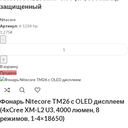
защищенный
Nitecore
Артикул:
6-1234-hp
1,275
₴
В корзину
Продано
Фонарь Nitecore TM26 с OLED дисплеем
(4xCree XM-L2 U3, 4000 люмен, 8
режимов, 1-4×18650)