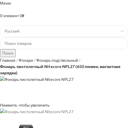
Меню
+38(067)-204-10-90 +38(073)-403-50-74
0
элемент
0
₴
Поиск
Главная
Фонари
Фонарь подствольный
Фонарь пистолетный Nitecore NPL27 (650 люмен, магнитная
зарядка)
Нажмите, чтобы увеличить