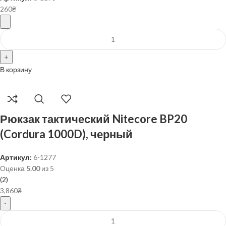
260
₴
В корзину
Рюкзак тактический Nitecore BP20
(Cordura 1000D), черный
Артикул:
6-1277
Оценка
5.00
из 5
(2)
3,860
₴