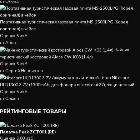
от Олена
Портативная туристическая газовая плита MS-2500LPG (Корея
оригинал) в кейсе
Оценка
5
из 5
от Aнна
Чайник
туристический костровой Alocs CW-K03 (1.4л)
Оценка
5
из 5
от Сергей Непочатов
Аккумулятор литиевый Li-Ion Nitecore
HLB1300 3.7V (1300mAh, для фонаря nitecore ut27), защищенный
Оценка
5
из 5
от Семен
РЕЙТИНГОВЫЕ ТОВАРЫ
Палатка Peak ZCT001 (RE)
Оценка
5.00
из 5