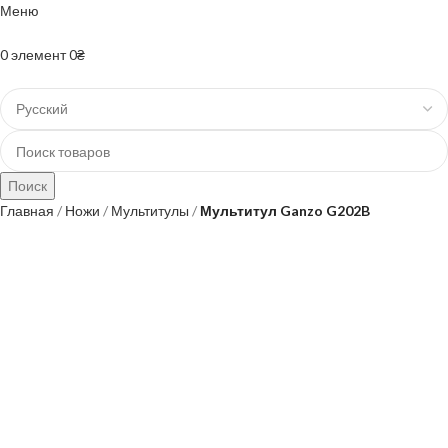
Меню
+38(067)-204-10-90 +38(073)-403-50-74
0
элемент
0
₴
Поиск
Главная
Ножи
Мультитулы
Мультитул Ganzo G202B