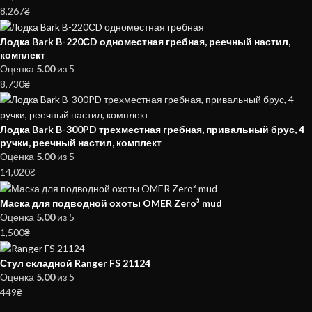
8,267
₴
Лодка Bark B-220СD одноместная гребная, реечный настил,
комплект
Оценка
5.00
из 5
8,730
₴
Лодка Bark B-300PD трехместная гребная, привальный брус, 4
ручки, реечный настил, комплект
Оценка
5.00
из 5
14,020
₴
Маска для подводной охоты OMER Zero³ mud
Оценка
5.00
из 5
1,500
₴
Стул складной Ranger FS 21124
Оценка
5.00
из 5
449
₴