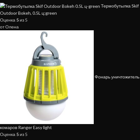
Термобутылка Skif
Outdoor Bokeh, 0.5L ц:green
Оценка
5
из 5
от Олена
Фонарь уничтожитель
комаров Ranger Easy light
Оценка
5
из 5