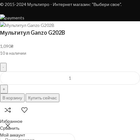
© 2015-2024 Мультипро - Интернет магазин: "Выбери свое".
Мультитул Ganzo G202B
1,090
₴
10 в наличии
В корзину
Купить сейчас
Избранное
Ножи
Сравнить
Roxon
Мой аккаунт