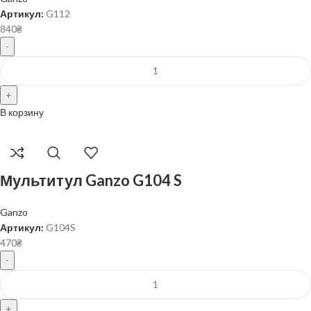
Артикул:
G112
840
₴
В корзину
Мультитул Ganzo G104 S
Ganzo
Артикул:
G104S
470
₴