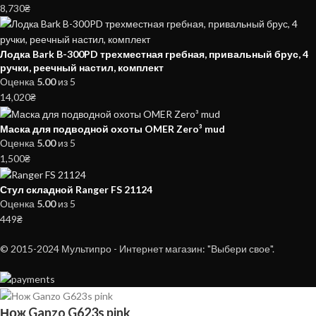
8,730
₴
Лодка Bark B-300PD трехместная гребная, привальный брус, 4
ручки, реечный настил, комплект
Оценка
5.00
из 5
14,020
₴
Маска для подводной охоты OMER Zero³ mud
Оценка
5.00
из 5
1,500
₴
Стул складной Ranger FS 21124
Оценка
5.00
из 5
449
₴
© 2015-2024 Мультипро - Интернет магазин: "Выбери свое".
Нож Ganzo G623s pink