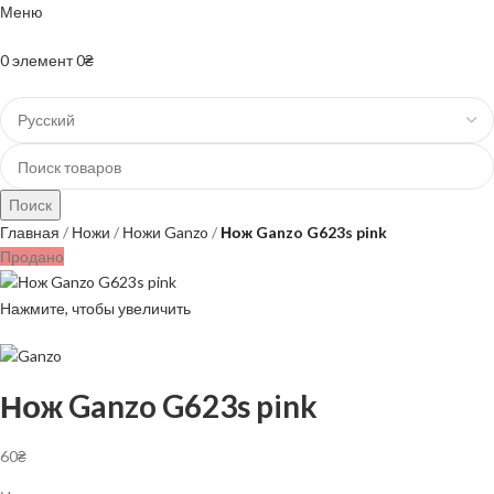
Меню
+38(067)-204-10-90 +38(073)-403-50-74
0
элемент
0
₴
Поиск
Главная
Ножи
Ножи Ganzo
Нож Ganzo G623s pink
Продано
Нажмите, чтобы увеличить
Нож Ganzo G623s pink
60
₴