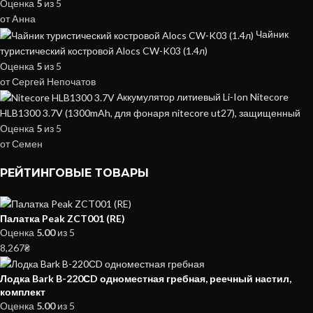
Оценка
5
из 5
от Aнна
Чайник
туристический костровой Alocs CW-K03 (1.4л)
Оценка
5
из 5
от Сергей Непочатов
Аккумулятор литиевый Li-Ion Nitecore
HLB1300 3.7V (1300mAh, для фонаря nitecore ut27), защищенный
Оценка
5
из 5
от Семен
РЕЙТИНГОВЫЕ ТОВАРЫ
Палатка Peak ZCT001 (RE)
Оценка
5.00
из 5
8,267
₴
Лодка Bark B-220СD одноместная гребная, реечный настил,
комплект
Оценка
5.00
из 5