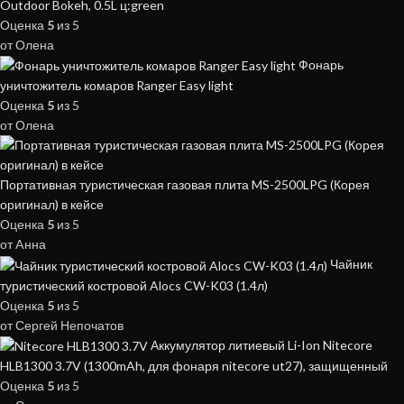
Outdoor Bokeh, 0.5L ц:green
Оценка
5
из 5
от Олена
Фонарь
уничтожитель комаров Ranger Easy light
Оценка
5
из 5
от Олена
Портативная туристическая газовая плита MS-2500LPG (Корея
оригинал) в кейсе
Оценка
5
из 5
от Aнна
Чайник
туристический костровой Alocs CW-K03 (1.4л)
Оценка
5
из 5
от Сергей Непочатов
Аккумулятор литиевый Li-Ion Nitecore
HLB1300 3.7V (1300mAh, для фонаря nitecore ut27), защищенный
Оценка
5
из 5