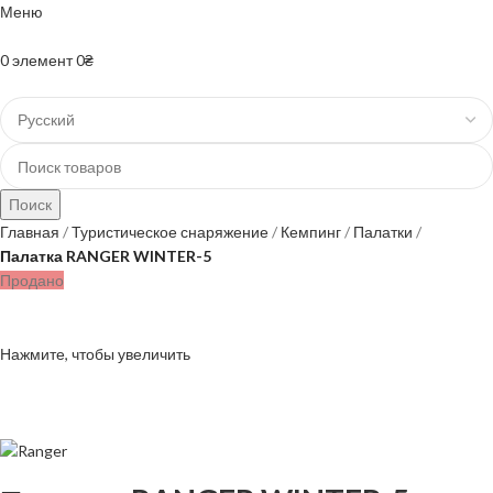
Меню
+38(067)-204-10-90 +38(073)-403-50-74
0
элемент
0
₴
Поиск
Главная
Туристическое снаряжение
Кемпинг
Палатки
Палатка RANGER WINTER-5
Продано
Нажмите, чтобы увеличить