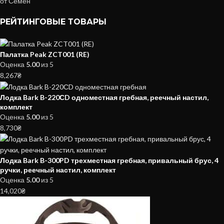
от Семен
РЕЙТИНГОВЫЕ ТОВАРЫ
Палатка Peak ZCT001 (RE)
Оценка
5.00
из 5
8,267
₴
Лодка Bark B-220СD одноместная гребная, реечный настил,
комплект
Оценка
5.00
из 5
8,730
₴
Лодка Bark B-300PD трехместная гребная, привальный брус, 4
ручки, реечный настил, комплект
Оценка
5.00
из 5
14,020
₴