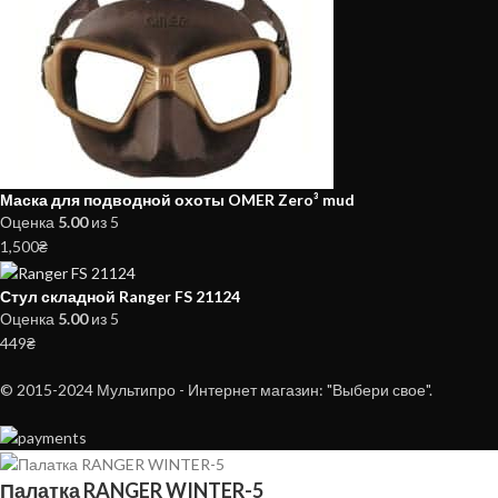
Маска для подводной охоты OMER Zero³ mud
Оценка
5.00
из 5
1,500
₴
Стул складной Ranger FS 21124
Оценка
5.00
из 5
449
₴
© 2015-2024 Мультипро - Интернет магазин: "Выбери свое".
Палатка RANGER WINTER-5