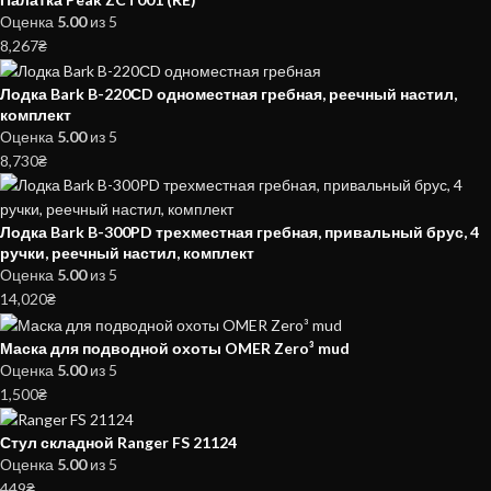
Оценка
5.00
из 5
8,267
₴
Лодка Bark B-220СD одноместная гребная, реечный настил,
комплект
Оценка
5.00
из 5
8,730
₴
Лодка Bark B-300PD трехместная гребная, привальный брус, 4
ручки, реечный настил, комплект
Оценка
5.00
из 5
14,020
₴
Маска для подводной охоты OMER Zero³ mud
Оценка
5.00
из 5
1,500
₴
Стул складной Ranger FS 21124
Оценка
5.00
из 5
449
₴