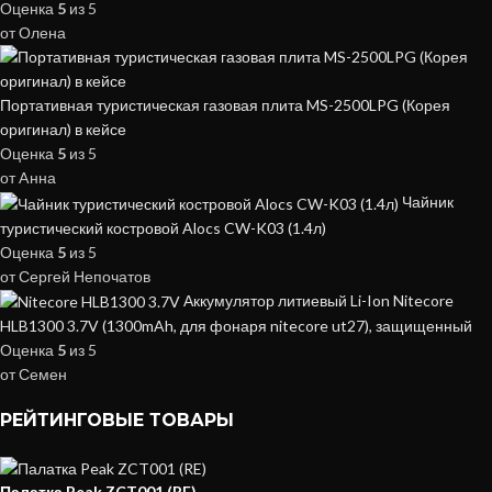
Оценка
5
из 5
от Олена
Портативная туристическая газовая плита MS-2500LPG (Корея
оригинал) в кейсе
Оценка
5
из 5
от Aнна
Чайник
туристический костровой Alocs CW-K03 (1.4л)
Оценка
5
из 5
от Сергей Непочатов
Аккумулятор литиевый Li-Ion Nitecore
HLB1300 3.7V (1300mAh, для фонаря nitecore ut27), защищенный
Оценка
5
из 5
от Семен
РЕЙТИНГОВЫЕ ТОВАРЫ
Палатка Peak ZCT001 (RE)