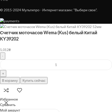
© 2015-2024 Мультипро - Интернет магазин: "Выбери свое".
Счетчик моточасов Wema (Kus) белый Китай
KY39202
1,012
₴
В корзину
Купить сейчас
Избранное
Сравнить
Ножи
Roxon
Мой аккаунт