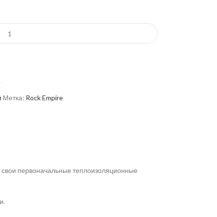
е
и
Метка:
Rock Empire
яя свои первоначальные теплоизоляционные
и.