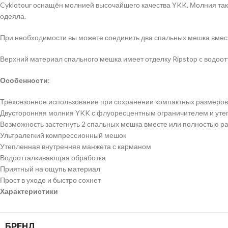
Cyklotour оснащён молнией высочайшего качества YKK. Молния также
одеяла.
При необходимости вы можете соединить два спальных мешка вмест
Верхний материал спального мешка имеет отделку Ripstop c водоо
Особенности
:
Трёхсезонное использование при сохранении компактных размеров
Двусторонняя молния YKK с флуоресцентным ограничителем и утеп
Возможность застегнуть 2 спальных мешка вместе или полностью ра
Ультралегкий компрессионный мешок
Утепленная внутренняя манжета с карманом
Водоотталкивающая обработка
Приятный на ощупь материал
Прост в уходе и быстро сохнет
Характеристики
БРЕНД