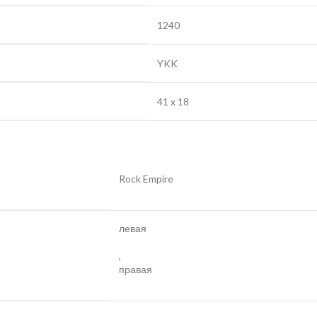
1240
YKK
41 x 18
Rock Empire
левая
,
правая