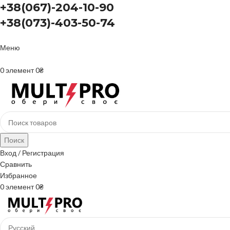
+38(067)-204-10-90
+38(073)-403-50-74
Меню
+38(067)-204-10-90 +38(073)-403-50-74
0
элемент
0
₴
Поиск
Вход / Регистрация
Сравнить
Избранное
0
элемент
0
₴