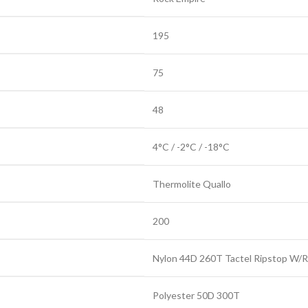
195
75
48
4°C / -2°C / -18°C
Thermolite Quallo
200
Nylon 44D 260T Tactel Ripstop W/R
Polyester 50D 300T