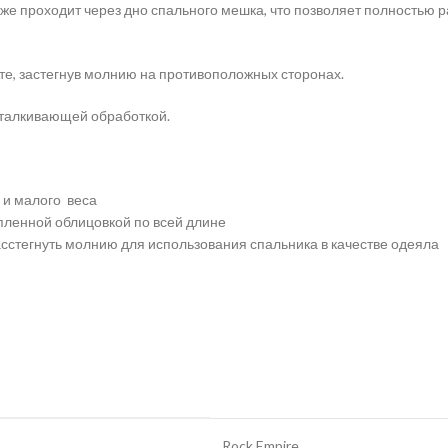
 проходит через дно спального мешка, что позволяет полностью рас
е, застегнув молнию на противоположных сторонах.
тталкивающей обработкой.
 и малого веса
ленной облицовкой по всей длине
сстегнуть молнию для использования спальника в качестве одеяла
Rock Empire