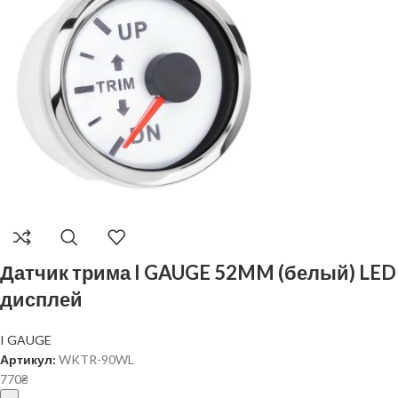
Датчик трима I GAUGE 52MM (белый) LED
дисплей
I GAUGE
Артикул:
WKTR-90WL
770
₴