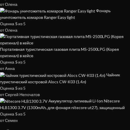
от Олена
Фонарь
уничтожитель комаров Ranger Easy light
Оценка
5
из 5
от Олена
Портативная туристическая газовая плита MS-2500LPG (Корея
оригинал) в кейсе
Оценка
5
из 5
от Aнна
Чайник
туристический костровой Alocs CW-K03 (1.4л)
Оценка
5
из 5
от Сергей Непочатов
Аккумулятор литиевый Li-Ion Nitecore
HLB1300 3.7V (1300mAh, для фонаря nitecore ut27), защищенный
Оценка
5
из 5
от Семен