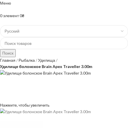
Меню
+38(067)-204-10-90 +38(073)-403-50-74
0
элемент
0
₴
Поиск
Главная
Рыбалка
Удилища
Удилище болонское Brain Apex Traveller 3.00m
Нажмите, чтобы увеличить