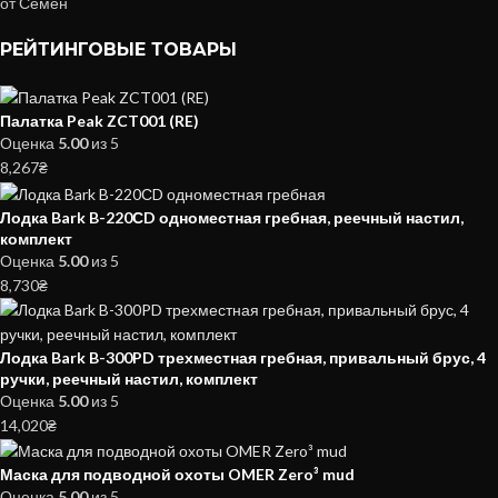
от Семен
РЕЙТИНГОВЫЕ ТОВАРЫ
Палатка Peak ZCT001 (RE)
Оценка
5.00
из 5
8,267
₴
Лодка Bark B-220СD одноместная гребная, реечный настил,
комплект
Оценка
5.00
из 5
8,730
₴
Лодка Bark B-300PD трехместная гребная, привальный брус, 4
ручки, реечный настил, комплект
Оценка
5.00
из 5
14,020
₴
Маска для подводной охоты OMER Zero³ mud
Оценка
5.00
из 5