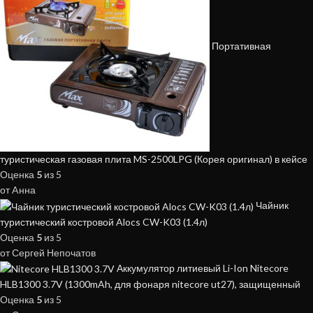
Портативная
туристическая газовая плита MS-2500LPG (Корея оригинал) в кейсе
Оценка
5
из 5
от Aнна
Чайник
туристический костровой Alocs CW-K03 (1.4л)
Оценка
5
из 5
от Сергей Непочатов
Аккумулятор литиевый Li-Ion Nitecore
HLB1300 3.7V (1300mAh, для фонаря nitecore ut27), защищенный
Оценка
5
из 5