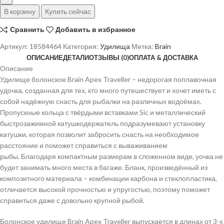
В корзину
Купить сейчас
Сравнить
Добавить в избранное
Артикул:
18584464
Категория:
Удилища
Метка:
Brain
ОПИСАНИЕ
ДЕТАЛИ
ОТЗЫВЫ (0)
ОПЛАТА & ДОСТАВКА
Описание
Удилище болонское Brain Apex Traveller – недорогая поплавочная
удочка, созданная для тех, кто много путешествует и хочет иметь с
собой надёжную снасть для рыбалки на различных водоёмах.
Пропускные кольца с твёрдыми вставками Sic и металлический
быстрозажимной катушкодержатель подразумевают установку
катушки, которая позволит забросить снасть на необходимое
расстояние и поможет справиться с вываживанием
рыбы. Благодаря компактным размерам в сложенном виде, уочка не
будет занимать много места в багаже. Бланк, произведённый из
композитного материала – комбинации карбона и стеклопластика,
отличается высокой прочностью и упругостью, поэтому поможет
справиться даже с довольно крупной рыбой.
Болонское удилище Brain Apex Traveller выпускается в длинах от 3-х