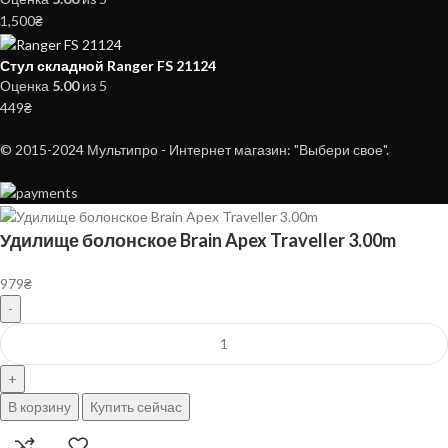
1,500
₴
Стул складной Ranger FS 21124
Оценка
5.00
из 5
449
₴
© 2015-2024 Мультипро - Интернет магазин: "Выбери свое".
Удилище болонское Brain Apex Traveller 3.00m
979
₴
В корзину
Купить сейчас