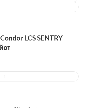
 Condor LCS SENTRY
йот
е