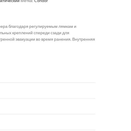
актический
Метка:
Condor
змера благодаря регулируемым лямкам и
ульных креплений спереди сзади для
ренной эвакуации во время ранения. Внутренняя