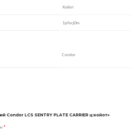
Койот
1pfocj0m
Condor
кий Condor LCS SENTRY PLATE CARRIER ц:койот»
*
ны