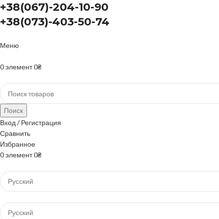
+38(067)-204-10-90
+38(073)-403-50-74
Меню
+38(067)-204-10-90 +38(073)-403-50-74
0
элемент
0
₴
Поиск
Вход / Регистрация
Сравнить
Избранное
0
элемент
0
₴
Просмотр категорий