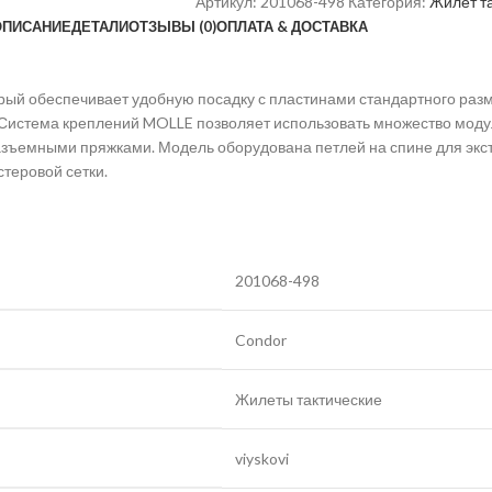
Артикул:
201068-498
Категория:
Жилет т
ОПИСАНИЕ
ДЕТАЛИ
ОТЗЫВЫ (0)
ОПЛАТА & ДОСТАВКА
орый обеспечивает удобную посадку с пластинами стандартного ра
. Система креплений MOLLE позволяет использовать множество мод
зъемными пряжками. Модель оборудована петлей на спине для экст
теровой сетки.
201068-498
Condor
Жилеты тактические
viyskovi