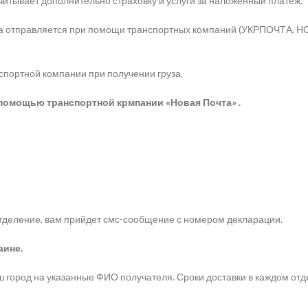
итывает дополнительно страховку и услуги за наложенный платеж.
аказа отправляется при помощи транспортных компаний (УКРПОЧТА,
спортной компании при получении груза.
помощью транспортной крмпании «Новая Почта» .
отделение, вам прийдет смс-сообщение с номером декларации.
аине.
 город на указанные ФИО получателя. Сроки доставки в каждом от