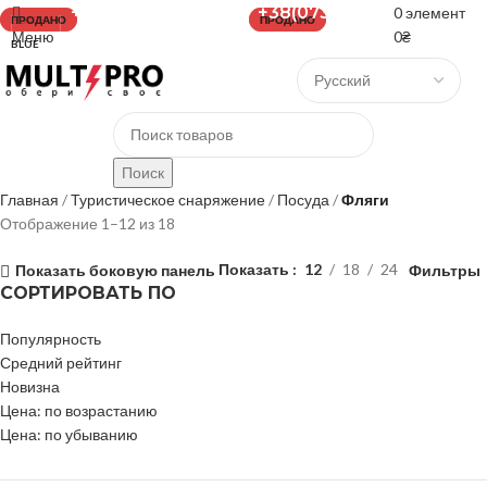
+38(067)-204-10-90 +38(073)-403-
0
элемент
BLACK
ПРОДАНО
ПРОДАНО
ПРОДАНО
ПРОДАНО
ПРОДАНО
ПРОДАНО
50-74
0
₴
Меню
BLUE
GREEN
RED
Поиск
Главная
Туристическое снаряжение
Посуда
Фляги
Отображение 1–12 из 18
Показать
12
18
24
Показать боковую панель
Фильтры
СОРТИРОВАТЬ ПО
Популярность
Средний рейтинг
Новизна
Цена: по возрастанию
Цена: по убыванию