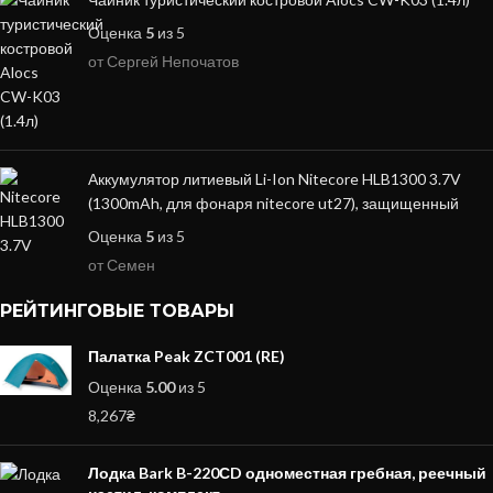
Оценка
5
из 5
от Сергей Непочатов
Аккумулятор литиевый Li-Ion Nitecore HLB1300 3.7V
(1300mAh, для фонаря nitecore ut27), защищенный
Оценка
5
из 5
от Семен
РЕЙТИНГОВЫЕ ТОВАРЫ
Палатка Peak ZCT001 (RE)
Оценка
5.00
из 5
8,267
₴
Лодка Bark B-220СD одноместная гребная, реечный