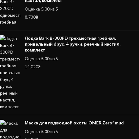
настил, комплект
Оценка
5.00
из 5
8,730
₴
Лодка Bark B-300PD трехместная гребная,
привальный брус, 4 ручки, реечный настил,
комплект
Оценка
5.00
из 5
14,020
₴
Маска для подводной охоты OMER Zero³ mud
Оценка
5.00
из 5