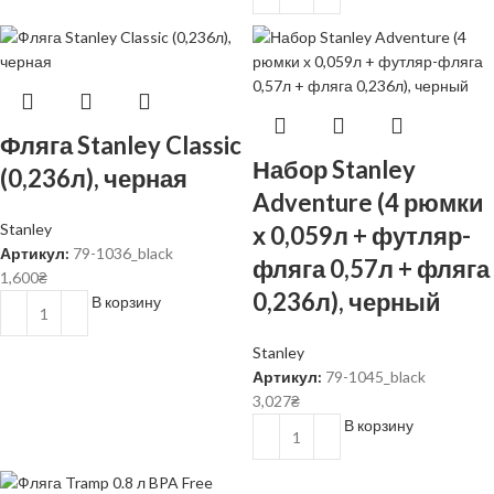
Фляга Stanley Classic
Набор Stanley
(0,236л), черная
Adventure (4 рюмки
Stanley
х 0,059л + футляр-
Артикул:
79-1036_black
фляга 0,57л + фляга
1,600
₴
0,236л), черный
В корзину
Stanley
Артикул:
79-1045_black
3,027
₴
В корзину