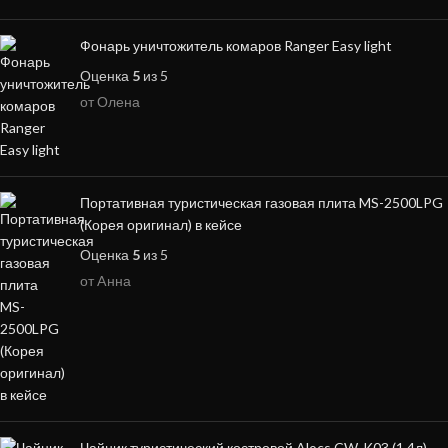
Фонарь уничтожитель комаров Ranger Easy light
Оценка
5
из 5
от Олена
Портативная туристическая газовая плита MS-2500LPG
(Корея оригинал) в кейсе
Оценка
5
из 5
от Aнна
Чайник туристический костровой Alocs CW-K03 (1.4л)