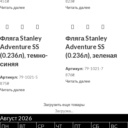
451
₴
823
₴
Читать далее
Читать далее
Фляга Stanley
Фляга Stanley
Adventure SS
Adventure SS
(0.236л), темно-
(0.236л), зеленая
синяя
Артикул:
79-1021-7
876
₴
Артикул:
79-1021-5
Читать далее
875
₴
Читать далее
Загрузить еще товары
Загрузка...
Август 2026
ПН
ВТ
СР
ЧТ
ПТ
СБ
ВС