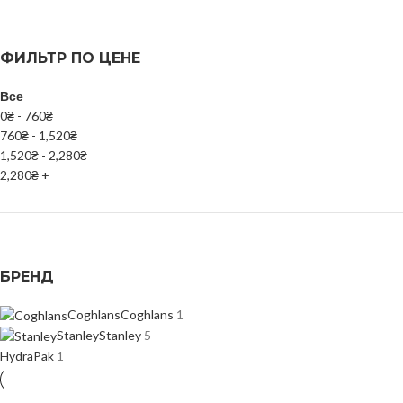
ФИЛЬТР ПО ЦЕНЕ
Все
0
₴
-
760
₴
760
₴
-
1,520
₴
1,520
₴
-
2,280
₴
2,280
₴
+
БРЕНД
Coghlans
Coghlans
1
Stanley
Stanley
5
HydraPak
1